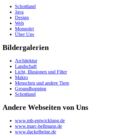
Schottland
Java
Design
Web
Mongolei
Über Uns
Bildergalerien
Architektur
Landschaft
Licht, Illusionen und Filter
Makro
Menschen und andere Tiere
Groundhopping
Schottland
Andere Webseiten von Uns
www.mb-entwicklung.de
www.marc-bellmann.de
www.dackelbeine.de